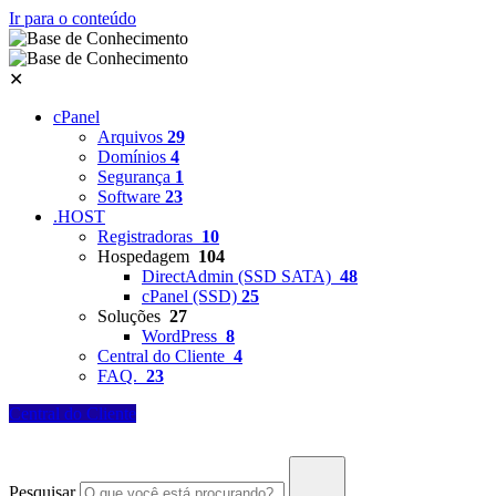
Ir para o conteúdo
✕
cPanel
Arquivos
29
Domínios
4
Segurança
1
Software
23
.HOST
Registradoras
10
Hospedagem
104
DirectAdmin (SSD SATA)
48
cPanel (SSD)
25
Soluções
27
WordPress
8
Central do Cliente
4
FAQ.
23
Central do Cliente
Pesquisar