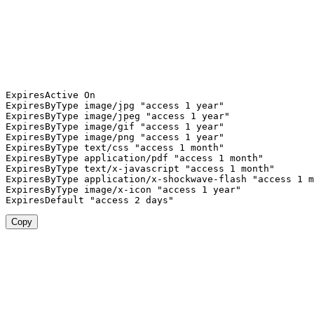
ExpiresActive On

ExpiresByType image
/
jpg 
"access 1 year"
ExpiresByType image
/
jpeg 
"access 1 year"
ExpiresByType image
/
gif 
"access 1 year"
ExpiresByType image
/
png 
"access 1 year"
ExpiresByType text
/
css 
"access 1 month"
ExpiresByType application
/
pdf 
"access 1 month"
ExpiresByType text
/
x
-
javascript 
"access 1 month"
ExpiresByType application
/
x
-
shockwave
-
flash 
"access 1 m
ExpiresByType image
/
x
-
icon 
"access 1 year"
ExpiresDefault 
"access 2 days"
Copy