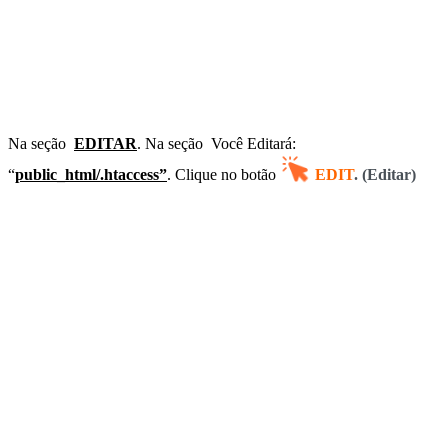
Na seção
EDITAR
. Na
seção
Você Editará:
“
public_html/.htaccess”
. C
lique no botão
EDIT
. (Editar)