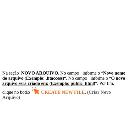
Na seção
NOVO ARQUIVO
.
No campo
informe o “
Novo nome
do arquivo (Exemplo: .htaccess)
“.
No campo
informe o “
O novo
arquivo será criado em: (Exemplo: public_html)
“. Por fim,
clique no botão
CREATE NEW FILE
. (Criar Novo
Arquivo)