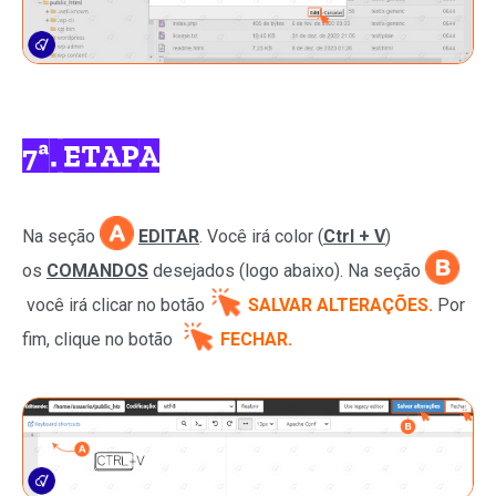
7ª. ETAPA
Na seção
EDITAR
. Você irá color (
Ctrl + V
)
os
COMANDOS
desejados (logo abaixo). Na seção
você irá clicar no
botão
SALVAR ALTERAÇÕES.
Por
fim, clique no botão
FECHAR.