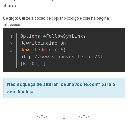
abaixo:
Código:
Utilize a opção de copiar o código e cole na página
.htaccess
Options 
+
FollowSymLinks

RewriteRule 
(
.
*
)
http
:
//www.seunovosite.com/$1 
[R=301,L]
Não esqueça de alterar “seunovosite.com” para o
seu domínio.