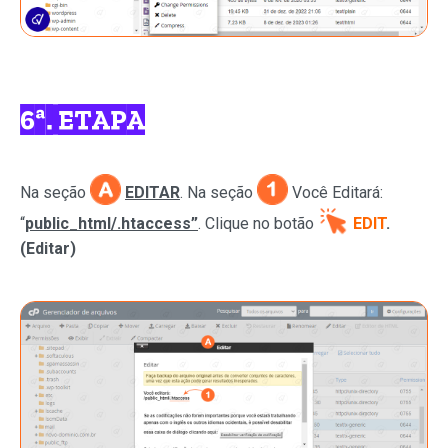
6ª. ETAPA
Na seção
EDITAR
. Na
seção
Você Editará:
“
public_html/.htaccess”
. C
lique no botão
EDIT
.
(Editar)