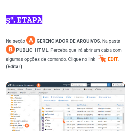
5ª. ETAPA
Na seção
GERENCIADOR DE ARQUIVOS
. Na
pasta
PUBLIC_HTML
. Perceba que irá abrir um caixa com
algumas opções de comando. C
lique no link
EDIT
.
(Editar)