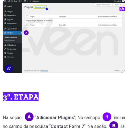
3ª. ETAPA
Na seção,
“
Adicionar Plugins
“; No camppo
inclua
no campo da pesquisa “
Contact Form 7
“. Na seção,
Irá