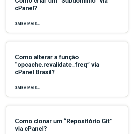
Como criar um “Subdomínio” via
cPanel?
SAIBA MAIS...
Como alterar a função
“opcache.revalidate_freq” via
cPanel Brasil?
SAIBA MAIS...
Como clonar um “Repositório Git”
via cPanel?