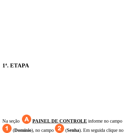
1ª. ETAPA
Na seção
PAINEL DE CONTROLE
informe no campo
(
Domínio
),
no campo
(
S
enha
)
. Em seguida clique no