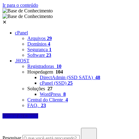
Ir para o conteúdo
✕
cPanel
Arquivos
29
Domínios
4
Segurança
1
Software
23
.HOST
Registradoras
10
Hospedagem
104
DirectAdmin (SSD SATA)
48
cPanel (SSD)
25
Soluções
27
WordPress
8
Central do Cliente
4
FAQ.
23
Central do Cliente
Pesquisar