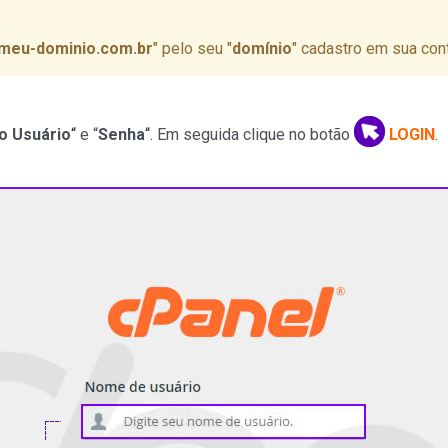
meu-dominio.com.br
" pelo seu "
domínio
" cadastro em sua con
o Usuário
“
e “
Senha
“
. Em seguida clique no botão
LOGIN
.