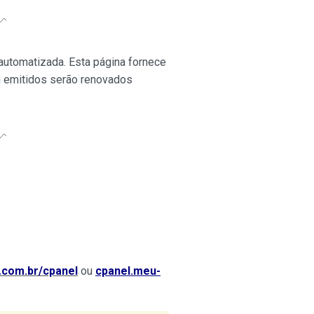
 automatizada. Esta página fornece
ui emitidos serão renovados
com.br/cpanel
ou
cpanel.meu-