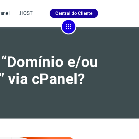
anel
.HOST
Central do Cliente
29
10
 “Domínio e/ou
4
104
 via cPanel?
1
27
23
4
23