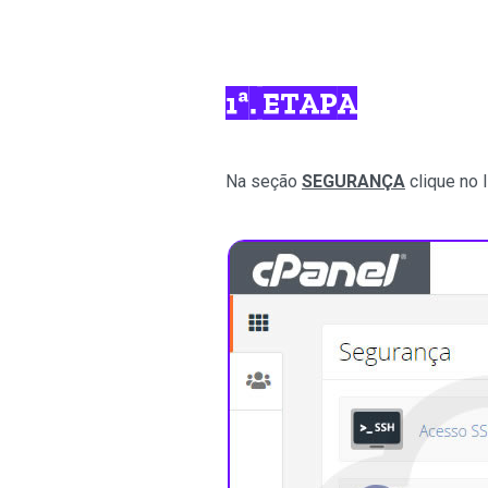
1ª. ETAPA
Na seção
SEGURANÇA
clique no l