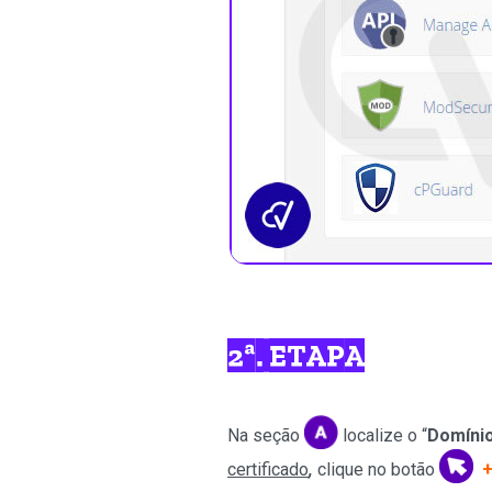
2ª. ETAPA
Na seção
localize o “
Domíni
certificado
,
clique no botão
+