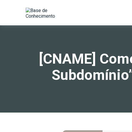
[CNAME] Como 
Subdomínio”