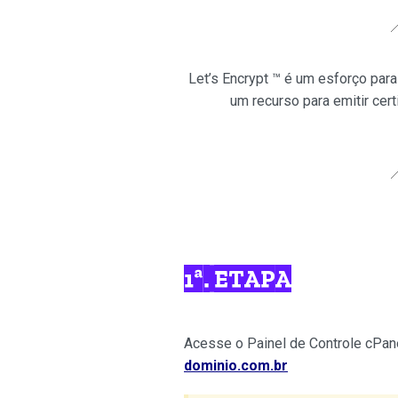
Let’s Encrypt ™ é um esforço para
um recurso para emitir cer
1ª. ETAPA
Acesse o Painel de Controle cPa
dominio.com.br