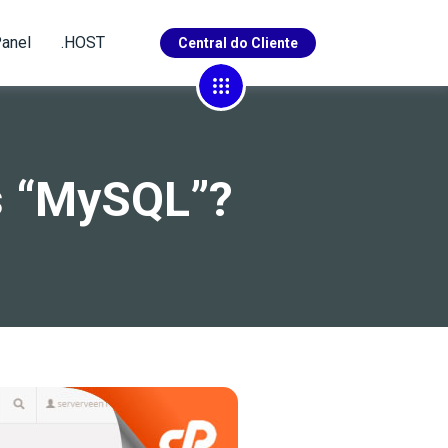
anel
.HOST
Central do Cliente
29
10
s “MySQL”?
4
104
1
27
23
4
23