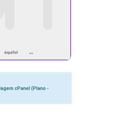
agem cPanel (Plano -