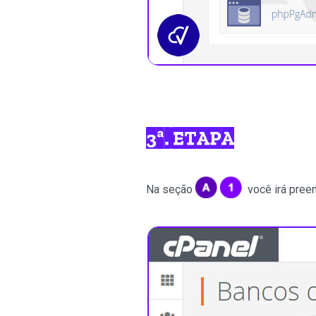
3ª. ETAPA
Na seção
você irá pree