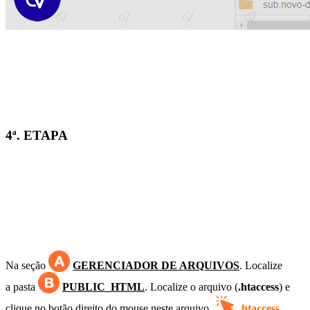
4ª. ETAPA
Na seção
GERENCIADOR DE ARQUIVOS
. Localize
a
pasta
PUBLIC_HTML
. Localize o arquivo (
.htaccess
) e
c
lique no botão direito do mouse neste arquivo
.htaccess
.