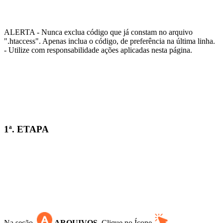
ALERTA
- Nunca exclua código que já constam no arquivo
".htaccess". Apenas inclua o código, de preferência na última linha.
- Utilize com responsabilidade ações aplicadas nesta página.
1ª. ETAPA
Na seção
ARQUIVOS
. Clique no Ícone