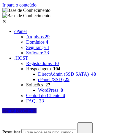
Ir para o conteúdo
✕
cPanel
Arquivos
29
Domínios
4
Segurança
1
Software
23
.HOST
Registradoras
10
Hospedagem
104
DirectAdmin (SSD SATA)
48
cPanel (SSD)
25
Soluções
27
WordPress
8
Central do Cliente
4
FAQ.
23
Central do Cliente
Pesquisar