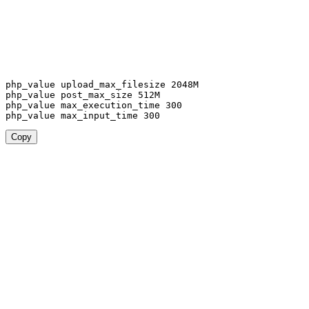
php_value upload_max_filesize 
2048
M

php_value post_max_size 
512
M

php_value max_execution_time 
300
php_value max_input_time 
300
Copy