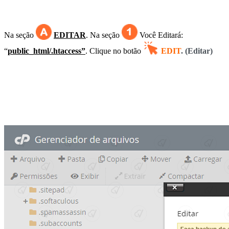
Na seção
EDITAR
. Na
seção
Você Editará:
“
public_html/.htaccess”
. C
lique no botão
EDIT
. (Editar)