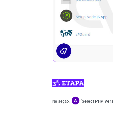
3ª. ETAPA
Na seção,
“
Select PHP Ver