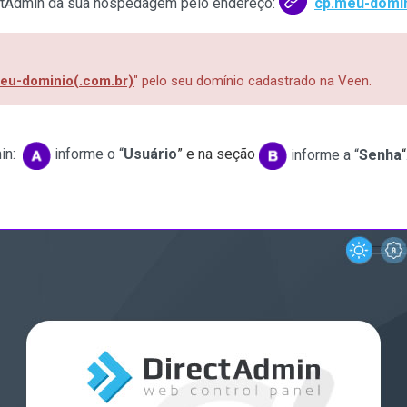
ectAdmin da sua hospedagem pelo endereço:
cp.meu-domin
eu-dominio(.com.br)
" pelo seu domínio cadastrado na Veen.
min:
informe o “
Usuário
” e na seção
informe
a
“
Senha
“