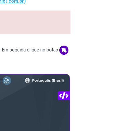
io(.com.br)
.
. Em seguida clique no botão