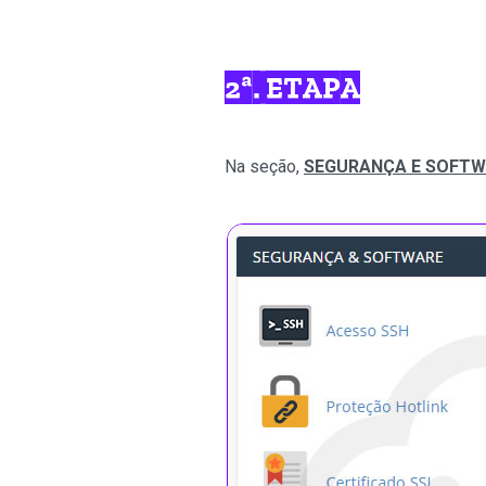
2ª. ETAPA
Na seção,
SEGURANÇA E SOFT