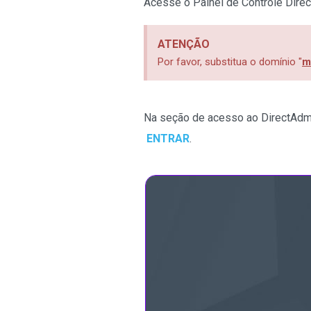
Acesse o Painel de Controle Dir
ATENÇÃO
Por favor, substitua o domínio "
m
Na seção de acesso ao DirectAd
ENTRAR
.