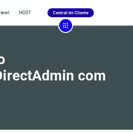
anel
.HOST
Central do Cliente
29
10
o
4
104
 DirectAdmin com
1
27
23
4
23