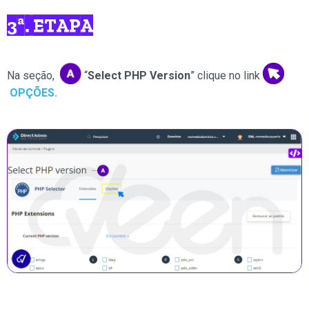
3ª. ETAPA
Na seção,
“
Select PHP Version
” clique no link
OPÇÕES.