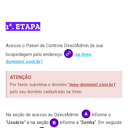
1ª. ETAPA
Acesse o Painel de Controle DirectAdmin da sua
hospedagem pelo endereço:
cp.meu-
dominio(.com.br)
.
ATENÇÃO
Por favor, substitua o domínio "
meu-dominio(.com.br)
"
pelo seu domínio cadastrado na Veen.
Na seção de acesso ao DirectAdmin:
informe o
“
Usuário
” e na seção
informe
a
“
Senha
“
. Em seguida